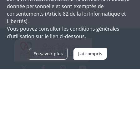
donnée personnelle et sont exemptés de
consentements (Article 82 de la loi Informatique et
Libertés).
Vous pouvez consulter les conditions générales
d’utilisation sur le lien ci-dessous.
En savoir plus
J'ai compris
Archives d'Alsace - Site de Colmar
Bâtiment M / Cité administrative
3, rue Fleischhauer
F-68026 COLMAR
(+33) 3 89 21 97 00
Nous contacter