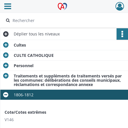
Ouvrir le menu déroulant
Archives Alsace - Colmar
Déplier
tous les niveaux
Cultes
CULTE CATHOLIQUE
Personnel
Traitements et suppléments de traitements versés par
les communes: délibérations des conseils municipaux,
réclamations et correspondance annexe
1806-1812
Cote/Cotes extrêmes
V146