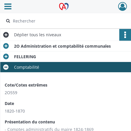
Ouvrir le menu déroulant
Archives Alsace - Colmar
Déplier
tous les niveaux
2O Administration et comptabilité communales
FELLERING
Comptabilité
Cote/Cotes extrêmes
2O559
Date
1820-1870
Présentation du contenu
- Comptes administratifs du maire 1824-1869