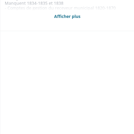
Manquent 1834-1835 et 1838
- Comptes de gestion du receveur municipal 1820-1870
- Budgets 1861-1869
Afficher plus