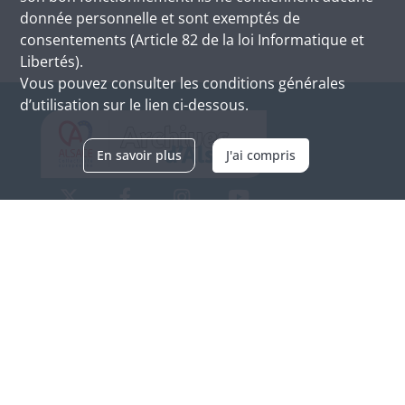
donnée personnelle et sont exemptés de
consentements (Article 82 de la loi Informatique et
Libertés).
Vous pouvez consulter les conditions générales
d’utilisation sur le lien ci-dessous.
En savoir plus
J'ai compris
Archives d'Alsace - Site de Colmar
Bâtiment M / Cité administrative
3, rue Fleischhauer
F-68026 COLMAR
(+33) 3 89 21 97 00
Nous contacter