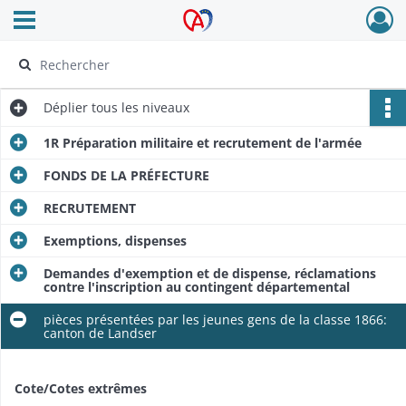
Ouvrir le menu déroulant
Archives Alsace - Colmar
Déplier
tous les niveaux
1R Préparation militaire et recrutement de l'armée
FONDS DE LA PRÉFECTURE
RECRUTEMENT
Exemptions, dispenses
Demandes d'exemption et de dispense, réclamations
contre l'inscription au contingent départemental
pièces présentées par les jeunes gens de la classe 1866:
canton de Landser
Cote/Cotes extrêmes