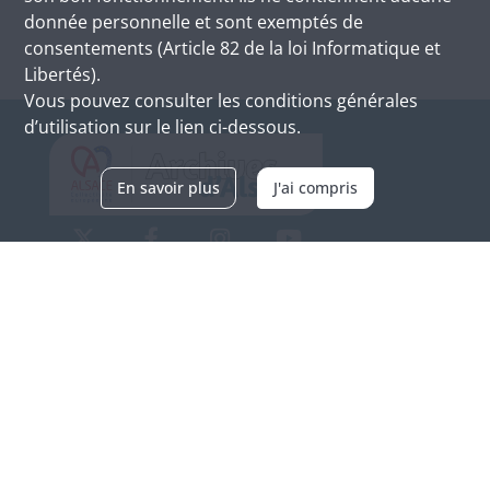
donnée personnelle et sont exemptés de
consentements (Article 82 de la loi Informatique et
Libertés).
Vous pouvez consulter les conditions générales
d’utilisation sur le lien ci-dessous.
En savoir plus
J'ai compris
Archives d'Alsace - Site de Colmar
Bâtiment M / Cité administrative
3, rue Fleischhauer
F-68026 COLMAR
(+33) 3 89 21 97 00
Nous contacter