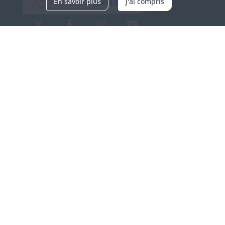
En savoir plus
J'ai compris
Archives d'Alsace - Site de Colmar
Bâtiment M / Cité administrative
3, rue Fleischhauer
F-68026 COLMAR
(+33) 3 89 21 97 00
Nous contacter
Horaires d'ouverture
Du mardi au vendredi
en continu de 9h à 17h
Venir