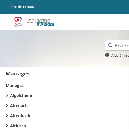
Archives Alsace - Colmar
Aide à la 
Mariages
Mariages
Algolsheim
Altenach
Altenbach
Altkirch