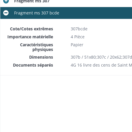
Fragment ms 307
Fragment ms 307 bcde
Cote/Cotes extrêmes
307bcde
Importance matérielle
4 Pièce
Caractéristiques
Papier
physiques
Dimensions
307b / 51x80;307c / 20x62;307
Documents séparés
4G 16 livre des cens de Saint 