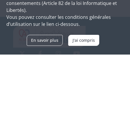
consentements (Article 82 de la loi Informatique et
Libertés).
Vous pouvez consulter les conditions générales
d’utilisation sur le lien ci-dessous.
En savoir plus
J'ai compris
Archives d'Alsace - Site de Colmar
Bâtiment M / Cité administrative
3, rue Fleischhauer
F-68026 COLMAR
(+33) 3 89 21 97 00
Nous contacter