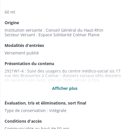
60 ml
Origine
Institution versante : Conseil Général du Haut-Rhin
Secteur Versant : Espace Solidarité Colmar Plaine
Modalités d'entrées
Versement publié
Présentation du contenu
2921W1-4 : Suivi des usagers du centre médico-social sis 17
rue des Brasseries à Colmar : dossiers sociaux (dits dossiers
de service) sans liens, clos en 2005, versés à titre
d'échantillon année 5 (classement par noms d'usagers) (1983-
Afficher plus
2006). ; 2921W1 : A-E (1994-2005). ; 2921W2 : F-Mi (1983-2006).
; 2921W3 : Mo-R (1997-2005). ; 2921W4 : S-Z (1995-2005). ;
2921W5 : Agrément et suivi des assistantes maternelles à
Évaluation, tris et éliminations, sort final
titre non permanent habitant dans le secteur qui dépend du
centre médico-social de la rue des Brasseries à Colmar :
Type de conservation : Intégrale
dossiers de proximité clos en 2005, versés à titre de
spécimens (1976-2005).
Conditions d'accès
Communicable au bout de 50 ans