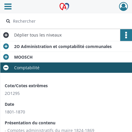
Ouvrir le menu déroulant
Archives Alsace - Colmar
Déplier
tous les niveaux
2O Administration et comptabilité communales
MOOSCH
Comptabilité
Cote/Cotes extrêmes
2O1295
Date
1801-1870
Présentation du contenu
- Comptes administratifs du maire 1824-1869