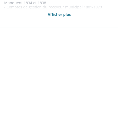
Manquent 1834 et 1838
- Comptes de gestion du receveur municipal 1801-1870
- Budgets 1861-1870
Afficher plus