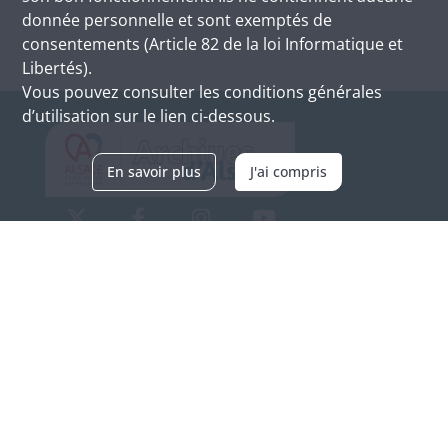
donnée personnelle et sont exemptés de
consentements (Article 82 de la loi Informatique et
Libertés).
Vous pouvez consulter les conditions générales
d’utilisation sur le lien ci-dessous.
En savoir plus
J'ai compris
Archives d'Alsace - Site de Colmar
Bâtiment M / Cité administrative
3, rue Fleischhauer
F-68026 COLMAR
(+33) 3 89 21 97 00
Nous contacter