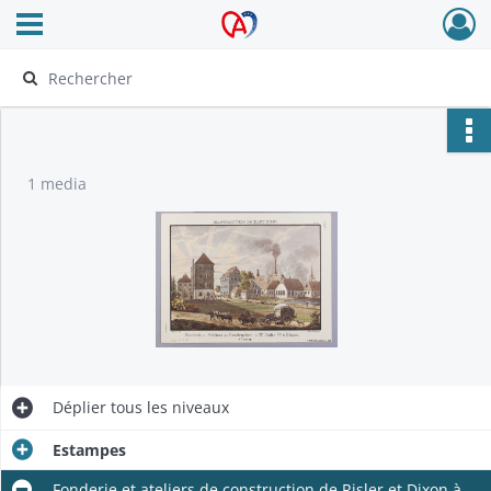
Ouvrir le menu déroulant
Archives Alsace - Colmar
1 media
Déplier
tous les niveaux
Estampes
Fonderie et ateliers de construction de Risler et Dixon à