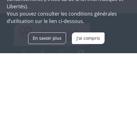
Libertés).
Vous pouvez consulter les conditions générales
d’utilisation sur le lien ci-dessous.
En savoir plus
J'ai compris
Archives d'Alsace - Site de Colmar
Bâtiment M / Cité administrative
3, rue Fleischhauer
F-68026 COLMAR
(+33) 3 89 21 97 00
Nous contacter
Horaires d'ouverture