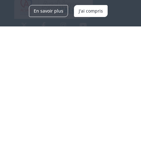
En savoir plus
J'ai compris
Archives d'Alsace - Site de Colmar
Bâtiment M / Cité administrative
3, rue Fleischhauer
F-68026 COLMAR
(+33) 3 89 21 97 00
Nous contacter
Horaires d'ouverture
Du mardi au vendredi
en continu de 9h à 17h