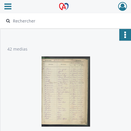
Ouvrir le menu déroulant
Archives Alsace - Colmar
42 medias