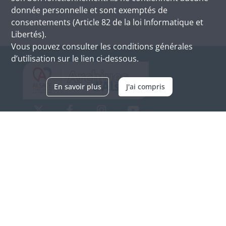
donnée personnelle et sont exemptés de
consentements (Article 82 de la loi Informatique et
Libertés).
Vous pouvez consulter les conditions générales
d’utilisation sur le lien ci-dessous.
En savoir plus
J'ai compris
Archives d'Alsace - Site de Colmar
Bâtiment M / Cité administrative
3, rue Fleischhauer
F-68026 COLMAR
(+33) 3 89 21 97 00
Nous contacter