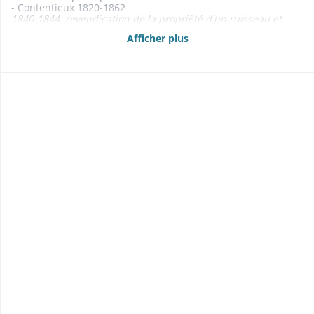
- Contentieux 1820-1862
1840-1844: revendication de la propriêté d'un ruisseau et
d'une chute d'eau par le sieur Desgrandschamps propriétaire
Afficher plus
d'une taillanderie
1844-1849: contestation entre Ligsdorf et Ferrette au sujet de
la conversion d'un pâturage en bois
- Droit de bourgeoisie 1829-1831