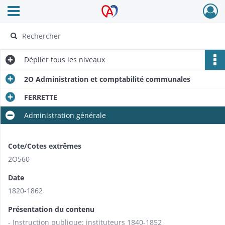
Ouvrir le menu déroulant
Archives Alsace - Colmar
Déplier
tous les niveaux
2O Administration et comptabilité communales
FERRETTE
Administration générale
Cote/Cotes extrêmes
2O560
Date
1820-1862
Présentation du contenu
- Instruction publique: instituteurs 1840-1852