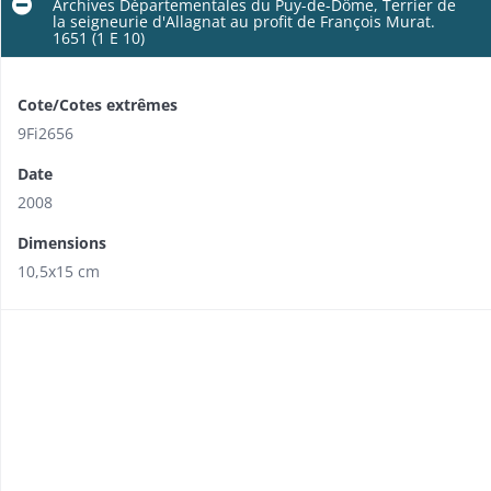
Archives Départementales du Puy-de-Dôme, Terrier de
la seigneurie d'Allagnat au profit de François Murat.
1651 (1 E 10)
Cote/Cotes extrêmes
9Fi2656
Date
2008
Dimensions
10,5x15 cm