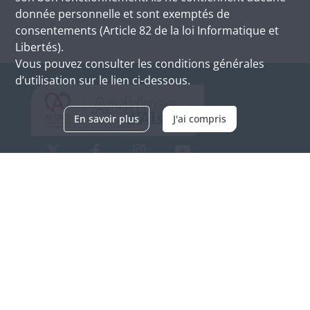
donnée personnelle et sont exemptés de
consentements (Article 82 de la loi Informatique et
Libertés).
Vous pouvez consulter les conditions générales
d’utilisation sur le lien ci-dessous.
En savoir plus
J'ai compris
Archives d'Alsace - Site de Colmar
Bâtiment M / Cité administrative
3, rue Fleischhauer
F-68026 COLMAR
(+33) 3 89 21 97 00
Nous contacter