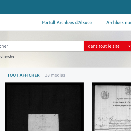
Portail Archives d'Alsace
Archives nu
dans tout le site
recherche
TOUT AFFICHER
38 medias