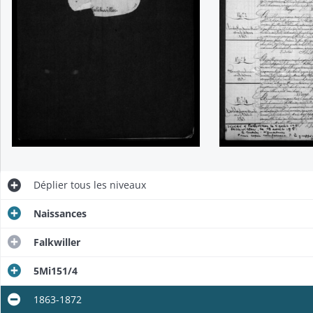
Déplier
tous les niveaux
Naissances
Falkwiller
5Mi151/4
1863-1872