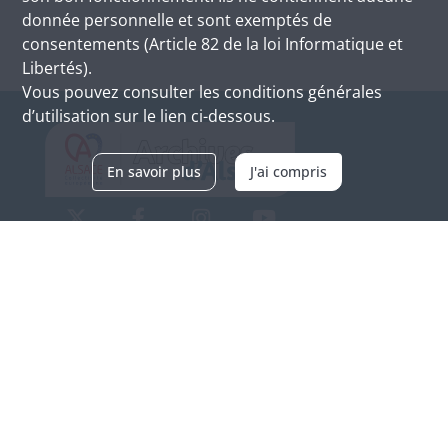
donnée personnelle et sont exemptés de
consentements (Article 82 de la loi Informatique et
Libertés).
Vous pouvez consulter les conditions générales
d’utilisation sur le lien ci-dessous.
En savoir plus
J'ai compris
Archives d'Alsace - Site de Colmar
Bâtiment M / Cité administrative
3, rue Fleischhauer
F-68026 COLMAR
(+33) 3 89 21 97 00
Nous contacter