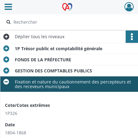
Ouvrir le menu déroulant
Archives Alsace - Colmar
Déplier
tous les niveaux
1P Trésor public et comptabilité générale
FONDS DE LA PRÉFECTURE
GESTION DES COMPTABLES PUBLICS
Fixation et nature du cautionnement des percepteurs et
des receveurs municipaux
Cote/Cotes extrêmes
1P326
Date
1804-1868