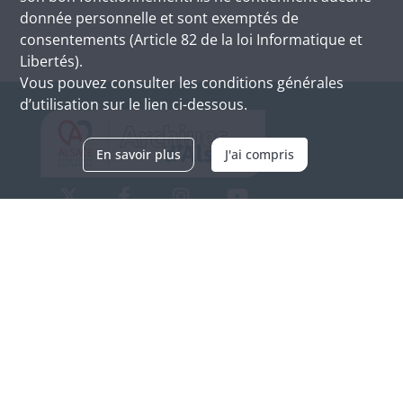
donnée personnelle et sont exemptés de
consentements (Article 82 de la loi Informatique et
Libertés).
Vous pouvez consulter les conditions générales
d’utilisation sur le lien ci-dessous.
En savoir plus
J'ai compris
Archives d'Alsace - Site de Colmar
Bâtiment M / Cité administrative
3, rue Fleischhauer
F-68026 COLMAR
(+33) 3 89 21 97 00
Nous contacter