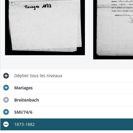
Déplier
tous les niveaux
Mariages
Breitenbach
5Mi/74/6
1873-1882