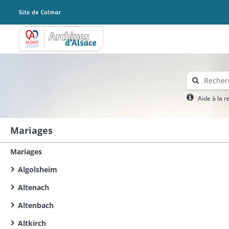
Archives Alsace - Colmar
Aide à la 
Mariages
Mariages
Algolsheim
Altenach
Altenbach
Altkirch