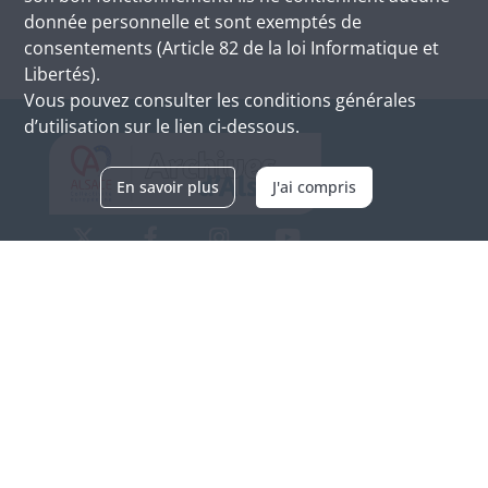
donnée personnelle et sont exemptés de
consentements (Article 82 de la loi Informatique et
Libertés).
Vous pouvez consulter les conditions générales
d’utilisation sur le lien ci-dessous.
En savoir plus
J'ai compris
Archives d'Alsace - Site de Colmar
Bâtiment M / Cité administrative
3, rue Fleischhauer
F-68026 COLMAR
(+33) 3 89 21 97 00
Nous contacter