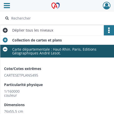
Ouvrir le menu déroulant
Archives Alsace - Colmar
Déplier
tous les niveaux
Collection de cartes et plans
Carte départementale : Haut-Rhin. Paris, Editions
Géographiques André Lesot.
Cote/Cotes extrêmes
CARTESETPLANS495
Particularité physique
1/160000
couleur
Dimensions
76x55,5 cm