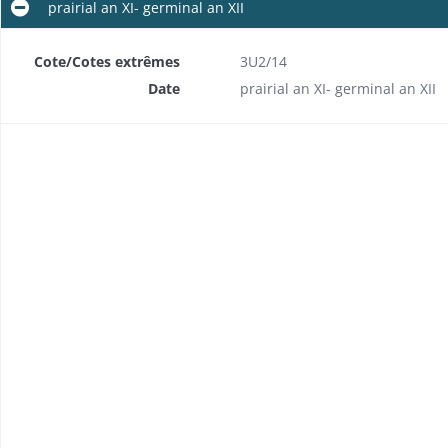
prairial an XI- germinal an XII
Correspondance, nominations de juges de paix, de greffiers, d'huissiers
Cote/Cotes extrêmes
3U2/14
Date
prairial an XI- germinal an XII