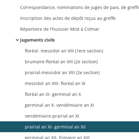
Inscription des actes de dépôt reçus au greffe
Répertoire de l'huissier Miot à Colmar
Jugements civils
floréal- messidor an VIII (1ere section)
brumaire-floréal an VIII (2e section)
prairial-messidor an VIII (2e section)
messidor an VIII- floréal an IX
floréal an IX- germinal an X
germinal an X- vendémiaire an XI
vendémiaire-prairial an XI
prairial an XI- germinal an XII
germinal an XII- frimaire an XIII