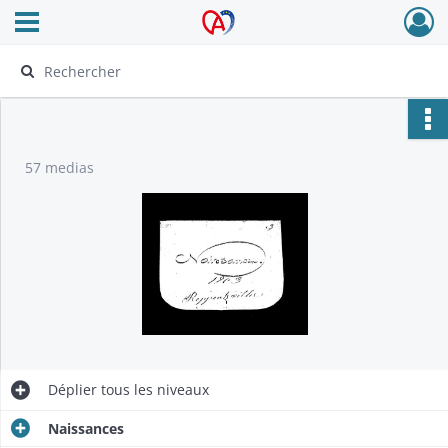
Ouvrir le menu déroulant
Archives Alsace - Colmar
57 medias
Déplier
tous les niveaux
Naissances