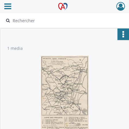
Ouvrir le menu déroulant
Archives Alsace - Colmar
1 media