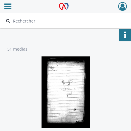
Ouvrir le menu déroulant
Archives Alsace - Colmar
51 medias