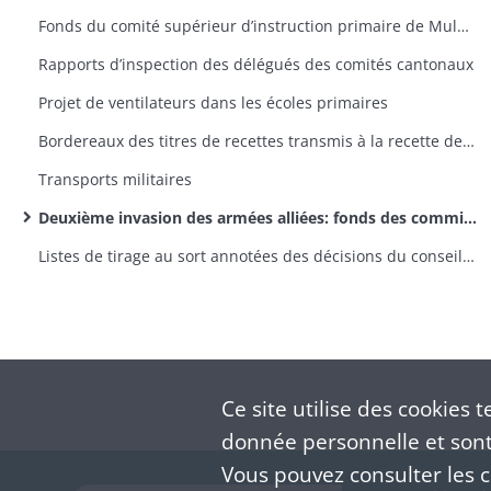
Fonds du comité supérieur d’instruction primaire de Mulhouse: lettres émanant des préfets et sous-préfets
Rapports d’inspection des délégués des comités cantonaux
Projet de ventilateurs dans les écoles primaires
Bordereaux des titres de recettes transmis à la recette des finances d’Altkirch par la sous-préfecture
Transports militaires
Deuxième invasion des armées alliées: fonds des commissions cantonales
Listes de tirage au sort annotées des décisions du conseil de révision (classe 1870)
Ce site utilise des
cookies
te
donnée personnelle et sont 
Vous pouvez consulter les co