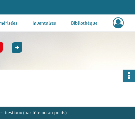
mérisées
Inventaires
Bibliothèque
es bestiaux (par tête ou au poids)