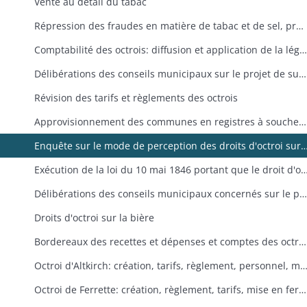
Vente au détail du tabac
Répression des fraudes en matière de tabac et de sel, propositions propres à supprimer l'impôt sur le sel
Comptabilité des octrois: diffusion et application de la législation et de la réglementation, modèles de pièces comptables
Délibérations des conseils municipaux sur le projet de supprimer certains octrois
Révision des tarifs et règlements des octrois
Approvisionnement des communes en registres à souches et en bordereaux vierges frais d'impression des registres et règlements d'octroi
Enquête sur le mode de perception des droits d'octroi sur les bestiaux (par 
Exécution de la loi du 10 mai 1846 portant que le droit d'octroi sur les bestiaux 
Délibérations des conseils municipaux concernés sur le projet de suppression des droits d'octroi sur la viande et la charcuterie
Droits d'octroi sur la bière
Bordereaux des recettes et dépenses et comptes des octrois
Octroi d'Altkirch: création, tarifs, règlement, personnel, mise en ferme, contraventions au règlement, frais de perc
Octroi de Ferrette: création, règlement, tarifs, mise en ferme, personnel, frais de perception