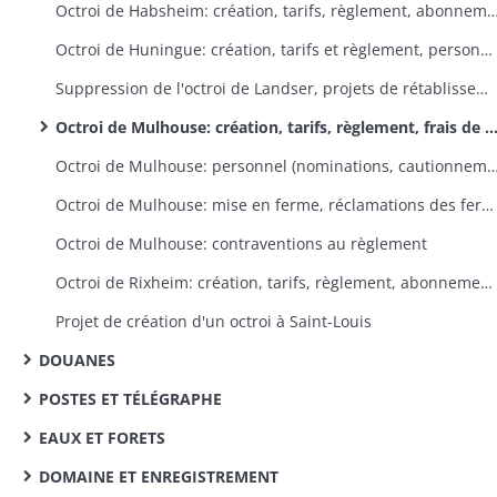
Octroi de Habsheim: création, tarifs, règlement, abonnement des débitants, réclam
Octroi de Huningue: création, tarifs et règlement, personnel, mise en ferme, frais de perception
Suppression de l'octroi de Landser, projets de rétablissement
Octroi de Mulhouse: création, tarifs, règlement, frais de perception, demandes en exemption de droits et réclamations diverses, extension du rayon
Octroi de Mulhouse: personnel (nominations, cautionnement, plaintes à son enco
Octroi de Mulhouse: mise en ferme, réclamations des fermiers
Octroi de Mulhouse: contraventions au règlement
Octroi de Rixheim: création, tarifs, règlement, abonnement des consommateurs
Projet de création d'un octroi à Saint-Louis
DOUANES
POSTES ET TÉLÉGRAPHE
EAUX ET FORETS
DOMAINE ET ENREGISTREMENT