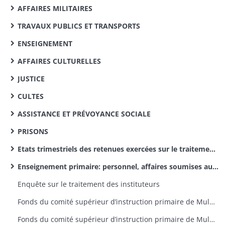
AFFAIRES MILITAIRES
TRAVAUX PUBLICS ET TRANSPORTS
ENSEIGNEMENT
AFFAIRES CULTURELLES
JUSTICE
CULTES
ASSISTANCE ET PRÉVOYANCE SOCIALE
PRISONS
Etats trimestriels des retenues exercées sur le traitement des instituteurs pour le service des pensions civiles
Enseignement primaire: personnel, affaires soumises aux comités supérieurs de l’arrondissement d’Altkirch (dossiers par canton)
Enquête sur le traitement des instituteurs
Fonds du comité supérieur d’instruction primaire de Mulhouse: rapports d’inspection des délégués, lettres de provenance diverse
Fonds du comité supérieur d’instruction primaire de Mulhouse: correspondance émanant du recteur