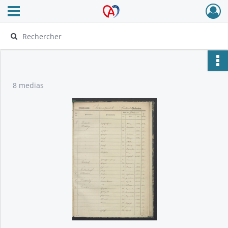
Ouvrir le menu déroulant
Archives Alsace - Colmar
8 medias