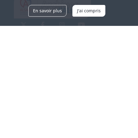
En savoir plus
J'ai compris
Archives d'Alsace - Site de Colmar
Bâtiment M / Cité administrative
3, rue Fleischhauer
F-68026 COLMAR
(+33) 3 89 21 97 00
Nous contacter
Horaires d'ouverture
Du mardi au vendredi
en continu de 9h à 17h