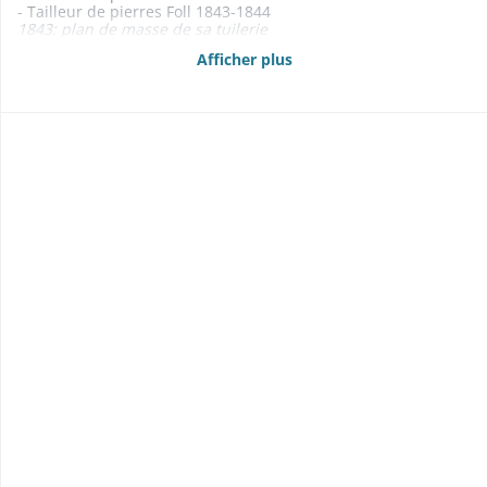
- Tailleur de pierres Foll 1843-1844
1843: plan de masse de sa tuilerie
- Facteur d'orgues Callinet 1846
Afficher plus
- Atelier de tissage Schilling 1839
- Tuilerie et glaisière 1806-1846
- Moulins 1803-1865
- Usine d'impression sur étoffes Ohnenberger et Ehlinger
1867-1870
1870: plan de masse de l'usine et de l'église des Récollets
- Foires et marchés, halle aux blés, droits de places, droits de
pesage, mesurage, jaugeage et gourmetage 1803-1855