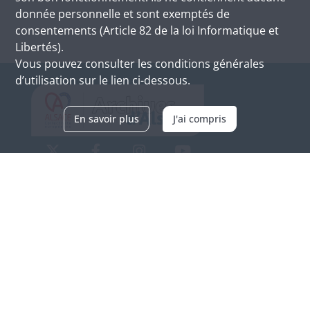
donnée personnelle et sont exemptés de
consentements (Article 82 de la loi Informatique et
Libertés).
Vous pouvez consulter les conditions générales
d’utilisation sur le lien ci-dessous.
En savoir plus
J'ai compris
Archives d'Alsace - Site de Colmar
Bâtiment M / Cité administrative
3, rue Fleischhauer
F-68026 COLMAR
(+33) 3 89 21 97 00
Nous contacter