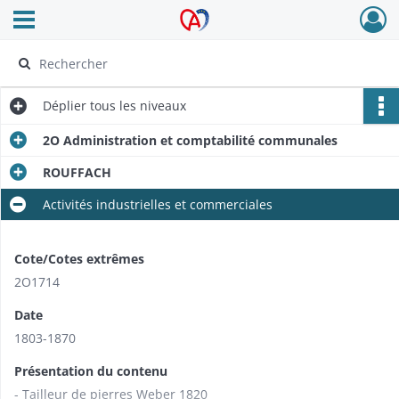
Ouvrir le menu déroulant
Archives Alsace - Colmar
Déplier
tous les niveaux
2O Administration et comptabilité communales
ROUFFACH
Activités industrielles et commerciales
Cote/Cotes extrêmes
2O1714
Date
1803-1870
Présentation du contenu
- Tailleur de pierres Weber 1820