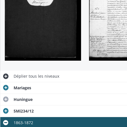
Déplier
tous les niveaux
Mariages
Huningue
5Mi234/12
1863-1872