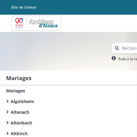
Archives Alsace - Colmar
Aide à la 
Mariages
Mariages
Algolsheim
Altenach
Altenbach
Altkirch