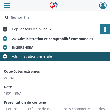
Ouvrir le menu déroulant
Archives Alsace - Colmar
Déplier
tous les niveaux
2O Administration et comptabilité communales
INGERSHEIM
Administration générale
Cote/Cotes extrêmes
2O941
Date
1801-1867
Présentation du contenu
- Personnel: secrétaire de mairie, gardes champêtres, gardes