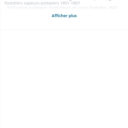
forestiers sapeurs-pompiers 1801-1867
- Instruction publique: instituteurs et cours d'adultes 1847-
1867
Afficher plus
- Aide aux indigents 1855-1863
- Garde nationale 1849
- Compagnie des tireurs 1836
1834-1837: cf. maison de tir
- Contentieux 1802-1864