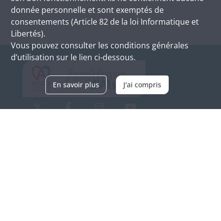
donnée personnelle et sont exemptés de
consentements (Article 82 de la loi Informatique et
Libertés).
Vous pouvez consulter les conditions générales
d’utilisation sur le lien ci-dessous.
En savoir plus
J'ai compris
Archives d'Alsace - Site de Colmar
Bâtiment M / Cité administrative
3, rue Fleischhauer
F-68026 COLMAR
(+33) 3 89 21 97 00
Nous contacter