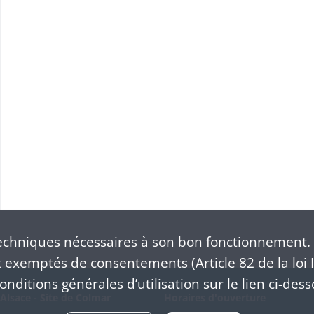
Liquidation des fournitures de bois effectuées dans la place forte de Belfort par les communes de l'arrondissement du même nom
Journal général des recettes et dépenses faites pendant le blocus de Neuf-Brisach par le receveur-payeur de la place
chniques nécessaires à son bon fonctionnement. 
exemptés de consentements (Article 82 de la loi I
nditions générales d’utilisation sur le lien ci-dess
Alsace - Site de Colmar
Horaires d'ouverture