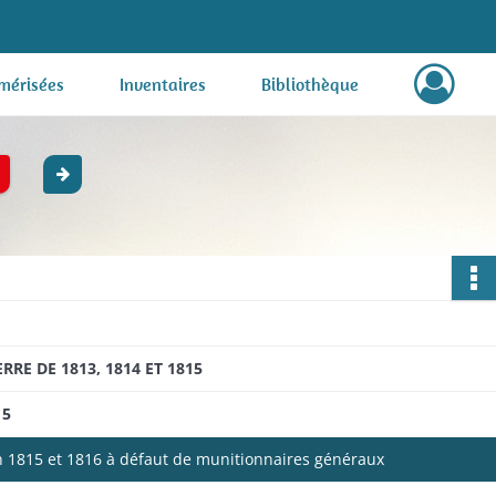
mérisées
Inventaires
Bibliothèque
E DE 1813, 1814 ET 1815
15
en 1815 et 1816 à défaut de munitionnaires généraux