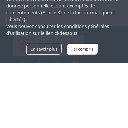
donnée personnelle et sont exemptés de
consentements (Article 82 de la loi Informatique et
Libertés).
Vous pouvez consulter les conditions générales
d’utilisation sur le lien ci-dessous.
En savoir plus
J'ai compris
Archives d'Alsace - Site de Colmar
Bâtiment M / Cité administrative
3, rue Fleischhauer
F-68026 COLMAR
(+33) 3 89 21 97 00
Nous contacter