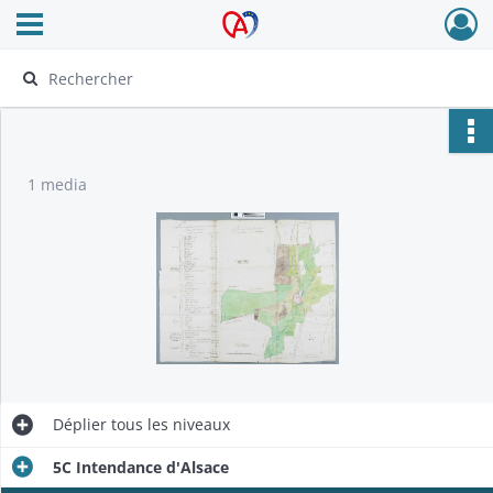
Ouvrir le menu déroulant
Archives Alsace - Colmar
1 media
Déplier
tous les niveaux
5C Intendance d'Alsace