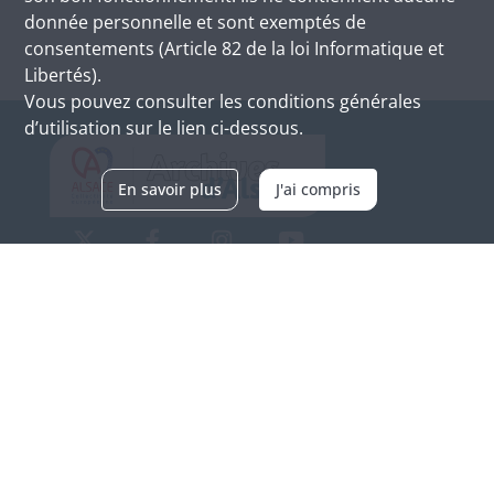
donnée personnelle et sont exemptés de
consentements (Article 82 de la loi Informatique et
Libertés).
Vous pouvez consulter les conditions générales
d’utilisation sur le lien ci-dessous.
En savoir plus
J'ai compris
Archives d'Alsace - Site de Colmar
Bâtiment M / Cité administrative
3, rue Fleischhauer
F-68026 COLMAR
(+33) 3 89 21 97 00
Nous contacter