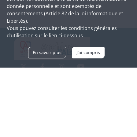
donnée personnelle et sont exemptés de
consentements (Article 82 de la loi Informatique et
Libertés).
Vous pouvez consulter les conditions générales
d’utilisation sur le lien ci-dessous.
En savoir plus
J'ai compris
Archives d'Alsace - Site de Colmar
Bâtiment M / Cité administrative
3, rue Fleischhauer
F-68026 COLMAR
(+33) 3 89 21 97 00
Nous contacter