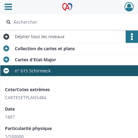
Ouvrir le menu déroulant
Archives Alsace - Colmar
Déplier
tous les niveaux
Collection de cartes et plans
Cartes d'Etat-Major
n° 615 Schirmeck
Cote/Cotes extrêmes
CARTESETPLANS484
Date
1887
Particularité physique
1/100000