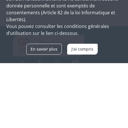
donnée personnelle et sont exemptés de
consentements (Article 82 de la loi Informatique et
Libertés).
Vous pouvez consulter les conditions générales
d’utilisation sur le lien ci-dessous.
En savoir plus
J'ai compris
Archives d'Alsace - Site de Colmar
Bâtiment M / Cité administrative
3, rue Fleischhauer
F-68026 COLMAR
(+33) 3 89 21 97 00
Nous contacter