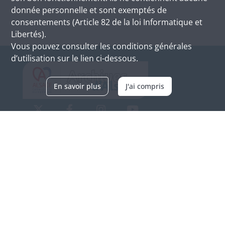
donnée personnelle et sont exemptés de
consentements (Article 82 de la loi Informatique et
Libertés).
Vous pouvez consulter les conditions générales
d’utilisation sur le lien ci-dessous.
En savoir plus
J'ai compris
Archives d'Alsace - Site de Colmar
Bâtiment M / Cité administrative
3, rue Fleischhauer
F-68026 COLMAR
(+33) 3 89 21 97 00
Nous contacter