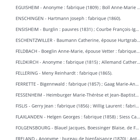
EGUISHEIM - Anonyme : fabrique (1809) ; Boll Anne-Marie : bureau de bienfaisance (1829) ; Brucker François Joseph : fabrique (1846) ; Burglin François Xavier : fabrique (1831) ; Hertzog, de Logelbach, Wehrlé Antoine : hospice (1863) ; Ludwig Jean : fabrique (1829) ; Meyer Véronique : fabrique (1809) ; Raffat Ignace : bureau de bienfaisance (fondation Boll, 1
ENSCHINGEN - Hartmann Joseph : fabrique (1860).
ENSISHEIM - Burglin : pauvres (1831) ; Courbe François-Ignace : pauvres (1834) ; Goeb Thérèse : fabrique (1870) ; Hobig Joseph, Roth Catherine : fabrique (1832) ; Kaistling Françoise : fabrique (1820) ; Krafft Charles : fabrique (1861) ; Mordilliat Marguerite : fabrique (1835) ; Mutz Anne-Marie : fabrique et pauvres (1833) ; Rumbach Catherine, épouse Schmitt : fabrique (1836) ; Zeller Thérèse : bureau de bienfaisance (1848).
ESCHENTZWILLER - Baumann Catherine, épouse Hurtgraber : fabrique (1849) ; Butsch Henri, Sibus Françoise : fabrique (1855) ; Ernst Jean-Baptiste : fabrique (1853) ; Jeltsch Pancrace : bureau de bienfaisance (1865) ; Rieter Jean-Baptiste : pauvres (1842) ; Wolff Agathe, ép
FELDBACH - Boeglin Anne-Marie, épouse Vetter : fabrique et pauvres (1850-1853).
FELDKIRCH - Anonyme : fabrique (1815) ; Allemand Catherine : fabrique (1840) ; Friess Marie-Anne : fabrique de Bollwiller et Feldkirch (1825) (voir aussi Bollwiller) ; Geiller Apolline, épouse Riber : fabrique (1847) ; Neff Etienne, Michel Madeleine, épouse Martin, de Bollwiller : fabrique (1834) ; Pfulb François-Joseph : fabriques de Feldkirch et Bollwiller (1819) ; Pfulb Rémi, de Bollwiller : fabrique (1835-1846) ; épouse Pfulb Richard, Mayer Catherine, épouse Zagula, Strieh Elisabeth, épouse Fries : fabrique (1838) ; Strub Rémi, père, Durwell Jean-Adam : fabrique (183
FELLERING - Meny Reinhardt : fabrique (1865).
FERRETTE - Bigennwald : fabrique (1857) ; Gaag Marie-Anne : bureau de bienfaisance et fabrique de Traubach-le-Haut (1869-1870) ; Gerbaulet Guillaume : bureau de bienfaisance et commune (1845-1858) ; Koechlin André : bureau de bienfaisance (1847) ; Schirmer, de Colmar : bureau de bienfaisance (1847).
FESSENHEIM - Heimburger Marie-Thérèse et Jean-Baptiste : fabrique (1862-1868) ; Schönauer Jacques : fabrique (1845).
FISLIS - Gerry Jean : fabrique (1856) ; Willig Laurent : fabrique (1853).
FLAXLANDEN - Helgen Georges : fabrique (1858) ; Siess Catherine, épouse Meyer : fabrique (1846) ; Steib Catherine, épouse Helgen : fabrique (1854) ; Steib Elisabeth, épouse Sies : fabrique (1851).
FOLGENSBOURG - Blauel Jacques, Boessinger Blaise, de Folgensbourg, Linder Anne-Marie, épouse Duringer, Moser, de Hagenthal-le-Haut, Runser Jacques, Runser Simon, héritiers Studer Philippe, Thannberger de Blotzheim : fabrique (1834-1839) ; Wicky Marie-Anne : commune (1865).
FRELAND - Anonyme : bureau de bienfaisance (1870) ; Antoine Jean-Nicolas : bureau de bienfaisance (1862) ; Bertrand Catherine : commune, fabrique et école (1823) ; Bertrand Marie-Catherine : fabrique (1853) ; Herqué Antoine : bureau