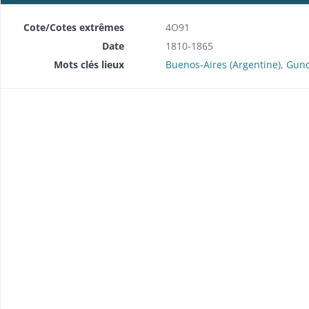
Cote/Cotes extrêmes
4O91
Date
1810-1865
Mots clés lieux
Buenos-Aires (Argentine), Gun
brique (1857-1858).
 (1849).