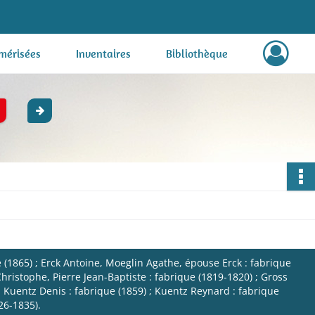
mérisées
Inventaires
Bibliothèque
(1865) ; Erck Antoine, Moeglin Agathe, épouse Erck : fabrique
istophe, Pierre Jean-Baptiste : fabrique (1819-1820) ; Gross
 ; Kuentz Denis : fabrique (1859) ; Kuentz Reynard : fabrique
26-1835).