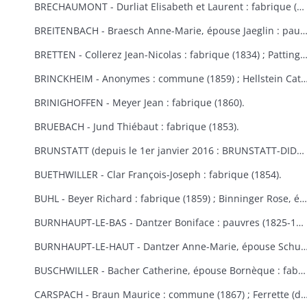
BRECHAUMONT - Durliat Elisabeth et Laurent : fabrique (1851-1856) ; Gerber Catherine : fabrique (1860).
BREITENBACH - Braesch Anne-Marie, épouse Jaeglin : pauvres (1856) ; Wodey Martin : commun
BRETTEN - Collerez Jean-Nicolas : fabrique (1834) ; Pattingre : fabrique et pauvres (1828) ; Suisse Rémy : fabr
BRINCKHEIM - Anonymes : commune (1859) ; Hellstein Catherine, épouse Spery, Spery Joseph : fabrique (1823) ; Stoecklin Joseph : fabrique (1828) ; Wespisser Bernard, Baum
BRINIGHOFFEN - Meyer Jean : fabrique (1860).
BRUEBACH - Jund Thiébaut : fabrique (1853).
BRUNSTATT (depuis le 1er janvier 2016 : BRUNSTATT-DIDENHEIM) - Moesch François Antoine : fabrique (1818) ; Schultz Antoine : fabrique (1856) ; Voegtlin Georges : fabrique (1862).
BUETHWILLER - Clar François-Joseph : fabrique (1854).
BUHL - Beyer Richard : fabrique (1859) ; Binninger Rose, épouse Jenny : fabrique (1823) ; Cladell Reine, Hoeblen Catherine, Keck Bernard, Marbach Joseph : fabrique (1850) ; Gilg Madeleine, épouse Beck : fabrique (1829) ; Gutschenreiter Dominique : fabrique (1853) ; Hiltenbrand Dominique : fabrique (1852) ; Kungler Dominique : fabrique (1851) ; Macbacher Joseph, Neyer Dominique, Niess Jean, Tenzinger Madeleine : fabrique (1850) ; Zeny Jean : fabrique (1848).
BURNHAUPT-LE-BAS - Dantzer Boniface : pauvres (1825-1830) ; Dantzer François Joseph : fabrique (1834).
BURNHAUPT-LE-HAUT - Dantzer Anne-Marie, épouse Schuler : fabrique (1825) ; Hirth Georges : fabrique (1853) ; Kroener Thiébaut, Schwebelin Elisabeth : fabrique (1841) ; Mackerer Louis : fabrique (18
BUSCHWILLER - Bacher Catherine, épouse Bornèque : fabrique (1867-1869) ; Woog Nathan : communauté israélite (1869).
CARSPACH - Braun Maurice : commune (1867) ; Ferrette (de) Jean-Baptiste 