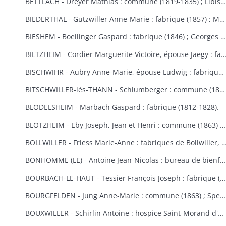
BETTLACH - Dreyer Mathias : commune (1819-1835) ; Libis Anne-Marie : fabrique (1854) ; Springenfeld Jacques : commune (1819).
BIEDERTHAL - Gutzwiller Anne-Marie : fabrique (1857) ; Martin Jacques : fabrique et école (1848).
BIESHEM - Boeilinger Gaspard : fabrique (1846) ; Georges Agathe : fabrique (1852) ; Kuettler Marie-Anne, épouse Studer : fabrique (1828) ; Meglin Isidore : fabrique (1847) ; Schmitt Marie-Anne, épouse Gamp : fabrique (1841).
BILTZHEIM - Cordier Marguerite Victoire, épouse Jaegy : fabrique 
BISCHWIHR - Aubry Anne-Marie, épouse Ludwig : fabrique (1854-1858) ; Broly Joseph : fabrique (1848) ; Frich Marie-Madeleine : fabrique (1852) ; Jourdain Marie-Claire, épouse Helmlinger : fabrique (1857-1860) ; Steib Mathias : commune (1852).
BITSCHWILLER-lès-THANN - Schlumberger : commune (1867).
BLODELSHEIM - Marbach Gaspard : fabrique (1812-1828).
BLOTZHEIM - Eby Joseph, Jean et Henri : commune (1863) ; Hertzog Jean Antoine : bureau de bienfaisance (1851) ; Moser Ursule : fabrique (1851) ; Rein Madeleine et Rein ?, épouse Berra : bureau de bienfaisance (1862-1867) ; Schermesser Guillaume : pauvres (1853) ; Thannberger Jean : commune (1861) ; Verger (de) Jean-Baptiste et de Noël Annette, épouse de Verger : pauvres (1853).
BOLLWILLER - Friess Marie-Anne : fabriques de Bollwiller, de Feldkirch et de 
BONHOMME (LE) - Antoine Jean-Nicolas : bureau de bienfaisance (1862-1865) ; Cowreau Jean-Baptiste : fabrique (1846-1857) ; Herque Marie, épouse Jeanclaude : commune (1855) ; Humbert Jean-Baptiste : fabrique (1859) ; Simon Jean-Baptiste (1846) ; Vautrinot Marie-Marguerite, épouse Sitte : pauvres (1853).
BOURBACH-LE-HAUT - Tessier François Joseph : fabrique (1853).
BOURGFELDEN - Jung Anne-Marie : commune (1863) ; Spenlihauer Christophe : commune (1869).
BOUXWILLER - Schirlin Antoine : hospice Saint-Morand d'Altkirch (1867) ; Stehlin François Joseph : fabriques de Bouxwiller et de Raedersdorf (1854).