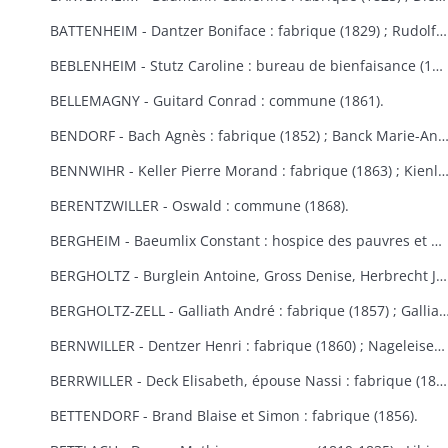
BATTENHEIM - Dantzer Boniface : fabrique (1829) ; Rudolf : commune (1845).
BEBLENHEIM - Stutz Caroline : bureau de bienfaisance (1865-1866).
BELLEMAGNY - Guitard Conrad : commune (1861).
BENDORF - Bach Agnès : fabrique (1852) ; Banck Marie-Anne : commune 
BENNWIHR - Keller Pierre Morand : fabrique (1863) ; Kienlen François Joseph : fabrique (1864) ; Simon Jean André : fabr
BERENTZWILLER - Oswald : commune (1868).
BERGHEIM - Baeumlix Constant : hospice des pauvres et bureau de bienfaisance (1868) ; Blumberger Catherine, épouse Spiehlmann : hospice (1854) ; Bisch Catherine, Burruth Ursule : fabrique (1826) ; Dreyfus Salomon : pauvres israélites (1867) ; Einholtz Clément et Antoine : hospice (1833) ; Fleury Marie-Anne, épouse Schmitt : fabrique (1847) ; Frantz Louis : fabrique (1830) ; Fuchs Marie-Louise : fabrique (1809-1813) ; Gerber Georges : bureau de bienfaisance et fabrique (1869-1870) ; Graber Hélène : fabrique et bureau de bienfaisance (1831) ; Graber Jacobé, épouse Maderer : fabrique (1830) ; Herb Joseph : fabrique et hospice (1813-1826) ; Kauffeisen : pauvres (1828) ; Leiehel Martin : bureau de bienfaisance (1869) ; Rumpler Clément : hospice (1841) ; Schmitt Joseph : hospice (1852) ; Schuler Catherine : fabrique (1868) ; Spihlmann Barbe : fabrique (1859) ; Thomas Madeleine : fabrique et pauvres (1841) ; Troestler Joseph : fabrique (1865) ; Umbdenstock Maximin : fabrique (1850) ; Untz Madeleine : fabrique (1869) ; Windoltz Thérèse : fabrique (1847) : Zimmermann Anne-Marie : hospice (1833).
BERGHOLTZ - Burglein Antoine, Gross Denise, Herbrecht Joseph, Peter Joseph, Tresch Maurice, Zissler Xavier : commune (1844) ; Kuntz Charles : fabrique (1867) ; Ruck Michel, Schill Marie-Anne : fabrique (1866).
BERGHOLTZ-ZELL - Galliath André : fabrique (1857) ; Galliath Joseph : fabrique (1830) ; Koch Joseph : fabrique (1832) ; Meyer Madeleine : fabrique (1868) ; Reck Nicolas : commune (1861) ; Riegert Françoise, épouse Striess : fabrique (1856) ; Steyer Josep
BERNWILLER - Dentzer Henri : fabrique (1860) ; Nageleisen Michel : fabrique (1857).
BERRWILLER - Deck Elisabeth, épouse Nassi : fabrique (1838) ; Freyburger Brigitte, épouse Neff : fabrique (1836) ; Koehl Brigitte, épouse Wintenberger : fabrique (1841) ; Nass Marie-Anne, épouse Muller : fabrique (1825) ; Schmitt Jean : fabrique (1838) ; Stocker Thibaud : fabrique (1855) ; Weinmann Thiébaut : fabriques de Berrwiller et Riedisheim (1850) ; Woehl Blaise : fabrique (1825) ; Wolffelsberger Anne-Marie et Anastase : fabrique (1840-1842) .
BETTENDORF - Brand Blaise et Simon : fabrique (1856).