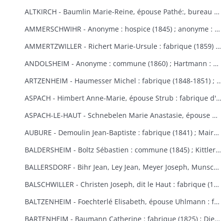
ALTKIRCH - Baumlin Marie-Reine, épouse Pathé:, bureau de bienfaisance (1803) ; Baur Reine-Catherine, épouse Schneider : hospice, bureau de bienfaisance, fabrique (1841-1845) ; Bisel : hospice Saint-Morand (1849) ; Caisse d'Epargne (1) : hospice (1850-1855) ; Eberlin Joseph : hospice Saint-Morand (1844) ; Enderlin Antoine, de Durlinsdorf : hospice (1859) ; Erny : fabrique (1865) (voir aussi Thann) ; Friburger Anne-Marie, épouse Remus : hospice (1865) ; Fritsch Morand : hospice Saint-Morand (1857-1859) ; Garrosse François-Marie : bureau de bienfaisance (1802) ; Garozzi Antoine, Henner Thomas Valentin, Kiene Marie-Anne : fabrique (1813) ; Garozzi Rosalie, épouse Durthaller : hospice civil (1850) ; Gilardoni Joseph : hospice (1864) ; Haenner Xavier : fabrique (1843-1844) ; Hartmann Jean, Kiene Marie-Elisabeth : fabrique (1819) ; Hennige, curé, Reininger Elma : hospice (1855-1862) ; Hiltenbrand Marie-Salomé : hospice Saint-Morand (1854) ; Jourdain Xavier : hospice et pauvres (1854-1867) ; Kauffmann Antoine : fabrique (1814-1817) ; Koechlin André : pauvres (1854) ; Koechlin André, de Mulhouse : commune (1860) ; Loetscher : hospice Saint-Morand (1851) ; Mildner Antoine-François : hospice Saint-Morand (1831-1832) ; Mulhaupt Anne-Marie : hospice Saint-Morand (1844) ; Neef François-Joseph : fabrique (1809) ; Platel Louise : hospice et bureau de bienfaisance (1867) ; Reininger Emma-Joséphine : hospice Saint-Morand (1855) ; Reininger Marie-Françoise : bureau de bienfaisance et fabrique (1866-1868) ; Roemer Georges, curé : hospice Saint-Morand (1868-1869) ; Rudler Euphémie : hospice Saint-Morand (1869-1870) ; Sauthier : hospice Saint-Morand (1856-1857) ; Schirlin, curé de Bouxwiller : hospice Saint-Morand (1868) ; Stouff Jean-Pierre : hospice Saint-Morand (1832-1833) ; Zobel Morand : hospice Saint-Morand (1859).
AMMERSCHWIHR - Anonyme : hospice (1845) ; anonyme : hospice (1860) ; anonyme : hospice (1860) ; anonyme : hospice (1868) ; anonyme : hospice (1868) ; Bertrand Catherine, religieuse à Ensisheim : hospice (1833-1835) ; Bessler Anne-Marie, épouse Hartmann : hospice et fabrique (1848-1852) ; Bressler Elisabeth : fabrique (1840) ; Bressler Jean-Jacques, curé de Zimmerbach : hospice (1849) ; Custor François-Joseph, abbé : hospice (1822-1823) ; famille Demangeat, des Trois-Epis : hospice (1866) ; Gasser Barbe et François-Martin : hospice et fabrique (1842-1843) ; héritiers Gerber : hospice (1853-1855) ; Gerber Anne-Marie, épouse Muller : hospice (1870) ; Giroud Françoise, épouse Langlais : hospice et fabrique (1838-1845) ; Gottelman François-Joseph : chapelle des Trois-Epis (1824) ; Hartmann Martin : hospice (1851) ; Hildenfinck Joseph : hospice (1869) ; Kast Jean-Baptiste : fabrique (1865) ; Klein François-Joseph : hospice (1820-1821) ; Klein Marguerite, épouse Schielé : hospice, pauvres et fabrique (1844) ; Hamberger Françoise, épouse Bueb dit Dubois : fabrique (1846) ; Leimbach Sébastien : hospice (1835) ; Meg Sébastien : fabrique et pauvres (1828) ; Saltzmann Anne-Marie, épouse Heinrich : fabrique (1869-1870) ; Schielé Alexandre : hospice et pauvres (1828) ; Schwindenhammer Jacques : hospice (1852) ; Simonin : fabrique et pauvres (1832) ; Simonis Catherine, veuve Simonis, épouse Vejux : fabrique (1850) ; Thomann Marie-Ursule : pauvres et hospice (1838) ; Thomann Martin et Anne-Marie, son épouse : hospice (1858) ; Ulrich Catherine, épouse Kast le Vieux : hospice (1848-1852).
AMMERTZWILLER - Richert Marie-Ursule : fabrique (1859) ; Wolff Elisabeth, épouse Hinderer : pauvres d'Ammertzwiller et de Spechbach-le-Bas et fabrique d'Ammertzwiller (1854).
ANDOLSHEIM - Anonyme : commune (1860) ; Hartmann : bureau de bienfaisance (1858) ; Neubuck (de) Marie-Ursule, épouse de Mouge : fabrique (1851) ; Schuller Mathias, dit le Vieux ou le Settier : consistoire protestant (1814).
ARTZENHEIM - Haumesser Michel : fabrique (1848-1851) ; Mangold Louis Benjamin; fa
ASPACH - Himbert Anne-Marie, épouse Strub : fabrique d'Aspach et de Heidwiller
ASPACH-LE-HAUT - Schnebelen Marie Anastasie, épouse Durwell, de Thann : enfants indigents (1867-1868).
AUBURE - Demoulin Jean-Baptiste : fabrique (1841) ; Maire Marie-Elisabeth : fabrique (1864-1865) ; Raffner Catherine : fabrique (1860) ; Stortz André : fabrique (1852-1853) ; Thiriet Jean Antoine : fabrique (1846-1847).
BALDERSHEIM - Boltz Sébastien : commune (1845) ; Kittler Marie-Anne et Françoise : fabrique (1825-1843).
BALLERSDORF - Bihr Jean, Ley Jean, Meyer Joseph, Munsch Jean : commune (1826) ; Fridolin Fortuné, Krafft Louis : fabrique (1826) ; Schwartz François-Joseph, Weist Agathe, épouse Schwartz : commune (1830) ; Walter Sébastien : fabrique (1841) ; Zinck Georges-Bernard : fabrique (1824).
BALSCHWILLER - Christen Joseph, dit le Haut : fabrique (1853).
BALTZENHEIM - Foechterlé Elisabeth, épouse Uhlmann : fabrique (1851) ; Klinger Jean : fabrique (1851).
BARTENHEIM - Baumann Catherine : fabrique (1825) ; Dietschi Anne-Marie, épouse Kirchherr : fabrique (1840) ; Epinay (d') Nicolas : commune (1824-1829) ; Erblang Joseph et Loll Ursule, épouse Erblang : fabrique (1840) ; Hassler Catherine : fabrique (1833) ; Hertzog Grégoire et Catherine : fabrique (1838) ; Kaiflin Anne-Marie, épouse Arnolt : fabrique (1825-1829) ; Kielwasser Marie-Anne : fabrique (1832) ; Koenig Antoine, Kaifflin Jacques : fabrique (1838) ; Koenig Ursule : fabrique (1829) ; Koenig Jean-Georges : fabrique (1832) ; Landauer Anne et Madeleine : fabrique (1833) ; Marquart Michel et Tschill Catherine, épouse Marquart : fabrique (1821) ; Schibeny Louis, Jacques et Jean : fabrique (1821) ; Schultz Jeanne, épouse Kanengieser : fabrique (1840) ; Studer Marie Ursule, épouse Wild : fabrique (1832) ; Walch Anne-Marie, épouse Lang : fabrique (1829).