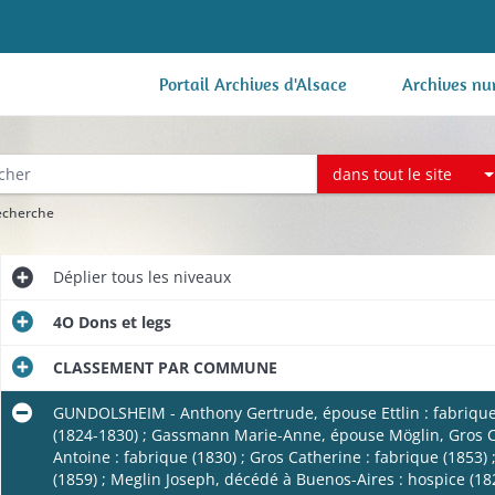
Portail Archives d'Alsace
Archives nu
dans tout le site
recherche
Déplier
tous les niveaux
4O Dons et legs
CLASSEMENT PAR COMMUNE
GUNDOLSHEIM - Anthony Gertrude, épouse Ettlin : fabrique 
(1824-1830) ; Gassmann Marie-Anne, épouse Möglin, Gros Chr
Antoine : fabrique (1830) ; Gros Catherine : fabrique (1853)
(1859) ; Meglin Joseph, décédé à Buenos-Aires : hospice (18
e (1817-1818).