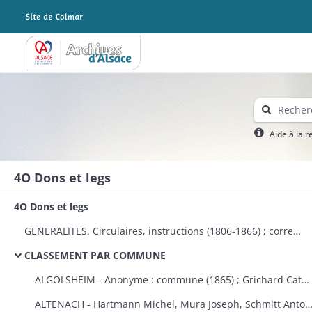
Archives Alsace - Colmar
Aide à la 
4O Dons et legs
4O Dons et legs
GENERALITES. Circulaires, instructions (1806-1866) ; correspondance avec le préfet (1823-1870) ; dons à plusieurs communes et établissements publics (1808-1870) ; états des dons et legs faits aux établissements religieux et publics (1823-1870).
CLASSEMENT PAR COMMUNE
ALGOLSHEIM - Anonyme : commune (1865) ; Grichard Catherine : caisse des pauvres protestants d'Algolsheim et de Volgelsheim (1853).
ALTENACH - Hartmann Michel, Mura Joseph, Schmitt Antoine, Reinauer Joseph : fabrique (1821), Koegler Anne, épouse Fleury : fabriqu