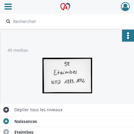
Ouvrir le menu déroulant
Archives Alsace - Colmar
49 medias
Déplier
tous les niveaux
Naissances
Eteimbes