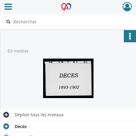
Ouvrir le menu déroulant
Archives Alsace - Colmar
63 medias
Déplier
tous les niveaux
Décès