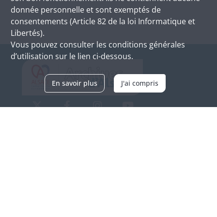
donnée personnelle et sont exemptés de
consentements (Article 82 de la loi Informatique et
Libertés).
Vous pouvez consulter les conditions générales
d’utilisation sur le lien ci-dessous.
En savoir plus
J'ai compris
Archives d'Alsace - Site de Colmar
Bâtiment M / Cité administrative
3, rue Fleischhauer
F-68026 COLMAR
(+33) 3 89 21 97 00
Nous contacter