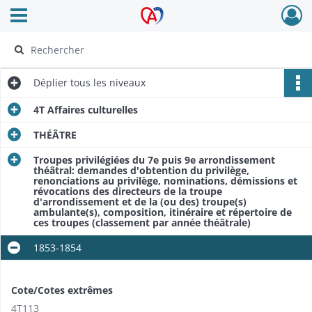
Ouvrir le menu déroulant
Archives Alsace - Colmar
Déplier
tous les niveaux
4T Affaires culturelles
THÉÂTRE
Troupes privilégiées du 7e puis 9e arrondissement
théâtral: demandes d'obtention du privilège,
renonciations au privilège, nominations, démissions et
révocations des directeurs de la troupe
d'arrondissement et de la (ou des) troupe(s)
ambulante(s), composition, itinéraire et répertoire de
ces troupes (classement par année théâtrale)
1853-1854
Cote/Cotes extrêmes
4T113