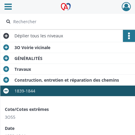
Ouvrir le menu déroulant
Archives Alsace - Colmar
Déplier
tous les niveaux
3O Voirie vicinale
GÉNÉRALITÉS
Travaux
Construction, entretien et réparation des chemins
1839-1844
Cote/Cotes extrêmes
3O55
Date