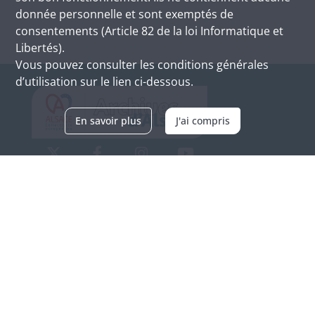
donnée personnelle et sont exemptés de
consentements (Article 82 de la loi Informatique et
Libertés).
Vous pouvez consulter les conditions générales
d’utilisation sur le lien ci-dessous.
En savoir plus
J'ai compris
Archives d'Alsace - Site de Colmar
Bâtiment M / Cité administrative
3, rue Fleischhauer
F-68026 COLMAR
(+33) 3 89 21 97 00
Nous contacter