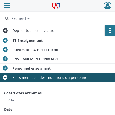
Ouvrir le menu déroulant
Archives Alsace - Colmar
Déplier
tous les niveaux
1T Enseignement
FONDS DE LA PRÉFECTURE
ENSEIGNEMENT PRIMAIRE
Personnel enseignant
Etats mensuels des mutations du personnel
Cote/Cotes extrêmes
1T214
Date