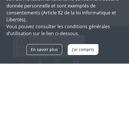
donnée personnelle et sont exemptés de
consentements (Article 82 de la loi Informatique et
Libertés).
Vous pouvez consulter les conditions générales
d’utilisation sur le lien ci-dessous.
En savoir plus
J'ai compris
Archives d'Alsace - Site de Colmar
Bâtiment M / Cité administrative
3, rue Fleischhauer
F-68026 COLMAR
(+33) 3 89 21 97 00
Nous contacter