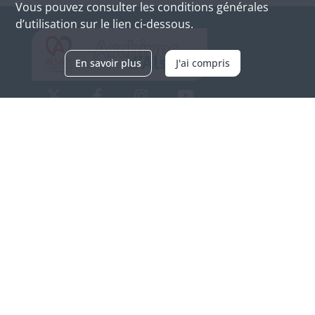
Vous pouvez consulter les conditions générales
d’utilisation sur le lien ci-dessous.
En savoir plus
J'ai compris
Archives d'Alsace - Site de Colmar
Bâtiment M / Cité administrative
3, rue Fleischhauer
F-68026 COLMAR
(+33) 3 89 21 97 00
Nous contacter
Horaires d'ouverture
Du mardi au vendredi