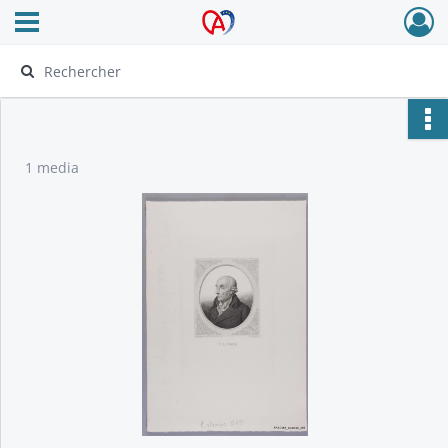
Ouvrir le menu déroulant
Archives Alsace - Colmar
1 media