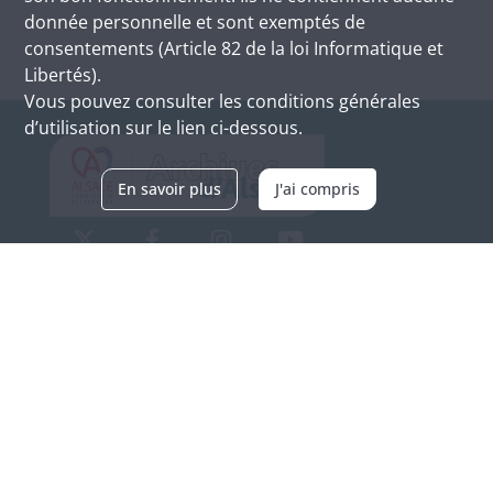
donnée personnelle et sont exemptés de
consentements (Article 82 de la loi Informatique et
Libertés).
Vous pouvez consulter les conditions générales
d’utilisation sur le lien ci-dessous.
En savoir plus
J'ai compris
Archives d'Alsace - Site de Colmar
Bâtiment M / Cité administrative
3, rue Fleischhauer
F-68026 COLMAR
(+33) 3 89 21 97 00
Nous contacter