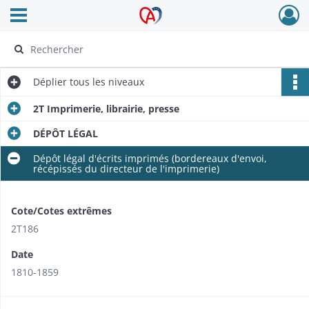
Ouvrir le menu déroulant
Archives Alsace - Colmar
Déplier
tous les niveaux
2T Imprimerie, librairie, presse
DÉPÔT LÉGAL
Dépôt légal d'écrits imprimés (bordereaux d'envoi,
récépissés du directeur de l'imprimerie)
Cote/Cotes extrêmes
2T186
Date
1810-1859