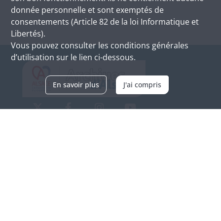
donnée personnelle et sont exemptés de
consentements (Article 82 de la loi Informatique et
Libertés).
Vous pouvez consulter les conditions générales
d’utilisation sur le lien ci-dessous.
En savoir plus
J'ai compris
Archives d'Alsace - Site de Colmar
Bâtiment M / Cité administrative
3, rue Fleischhauer
F-68026 COLMAR
(+33) 3 89 21 97 00
Nous contacter