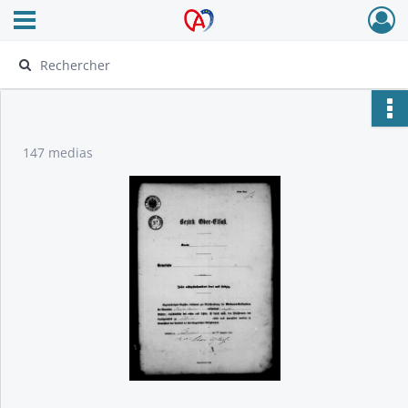
Ouvrir le menu déroulant
Archives Alsace - Colmar
147 medias