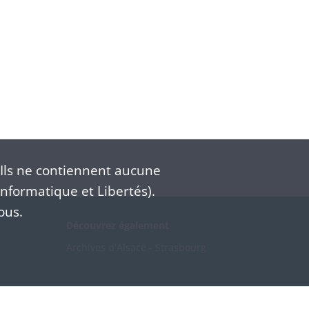
Ils ne contiennent aucune
nformatique et Libertés).
ous.
Découvrez également
Archives d'Alsace - Strasbourg