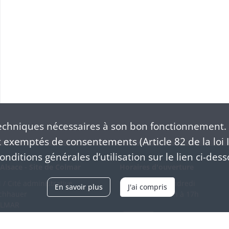
chniques nécessaires à son bon fonctionnement. 
exemptés de consentements (Article 82 de la loi I
nditions générales d’utilisation sur le lien ci-dess
Alsace - Site de Colmar
Horaires d'ouverture
/ Cité administrative
Du mardi au vendredi
En savoir plus
J'ai compris
schhauer
en continu de 9h à 17h
OLMAR
89 21 97 00
Venir