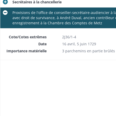
Secrétaires à la chancellerie
Provisions de l'office de conseiller-secrétaire-audiencier à 
.)
avec droit de survivance, à André Duval, ancien contrôleur 
enregistrement à la Chambre des Comptes de Metz
« Tableau général de la province d'Alsace relativement à l'administration de la justice » - sd. (peu avant 1765)
Cote/Cotes extrêmes
2J36/1-4
Date
16 avril, 5 juin 1729
Importance matérielle
3 parchemins en partie brûlés 
Provisions de l'office de conseiller-secrétaire-audiencier à la chancellerie près le Conseil souverain d'Alsace accordées, avec droit de survivance, à André Duval, ancien contrôleur des rentes, qui a acheté la charge à Antoine Cortois Humbert; enregistrement à la Chambre des Comptes de Metz
Provisions de l'office de conseiller-secrétaire à la chancellerie près le Conseil souverain d'Alsace accordées à Nicolas Labouret qui a acheté la charge à Antoine Decan; quittance du droit de marc d'or
Provisions de conseiller-secrétaire en la chancellerie près le Con­seil souverain d'Alsace accordées, avec droit de survivance, à Mathieu Henry au profit de qui Honoré Tholosan s'est démis.
es, lettres patentes du roi et arrêts du Conseil d'Etat soumis à l'enregistrement du Conseil souverain d'Alsace, avec quelques arrêts de règlement de cette cour: tomes II et III d'un recueil factice d'imprimés constitué par le conseiller Atthalin pour faire suite aux « Ordonnances d'Alsace » de de Boug