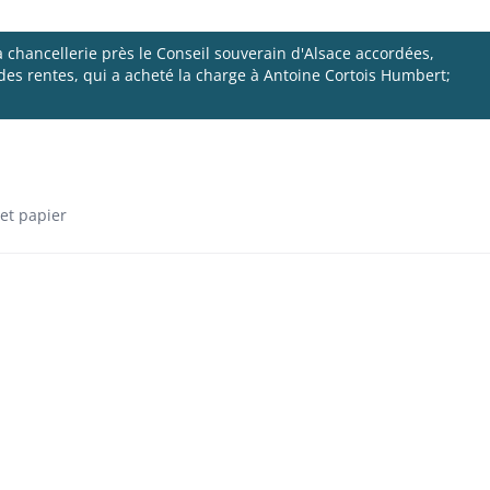
la chancellerie près le Conseil souverain d'Alsace accordées,
des rentes, qui a acheté la charge à Antoine Cortois Humbert;
et papier