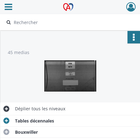
Ouvrir le menu déroulant
Archives Alsace - Colmar
45 medias
Déplier
tous les niveaux
Tables décennales
Bouxwiller