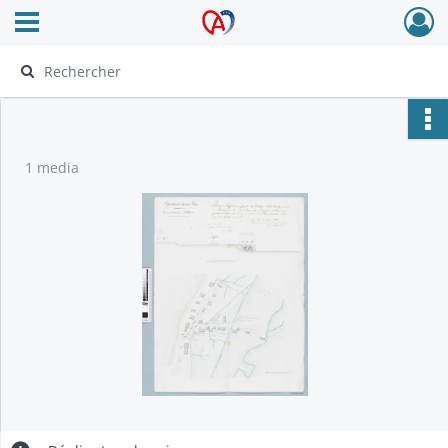
Ouvrir le menu déroulant
Archives Alsace - Colmar
1 media