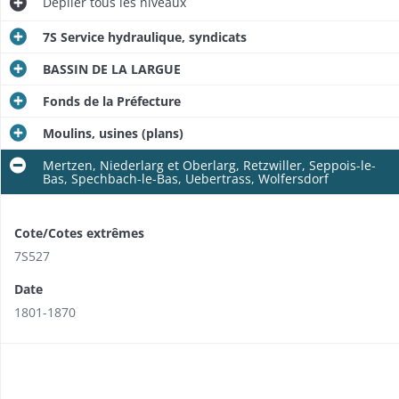
Déplier
tous les niveaux
7S Service hydraulique, syndicats
BASSIN DE LA LARGUE
Fonds de la Préfecture
Moulins, usines (plans)
Mertzen, Niederlarg et Oberlarg, Retzwiller, Seppois-le-
Bas, Spechbach-le-Bas, Uebertrass, Wolfersdorf
Cote/Cotes extrêmes
7S527
Date
1801-1870