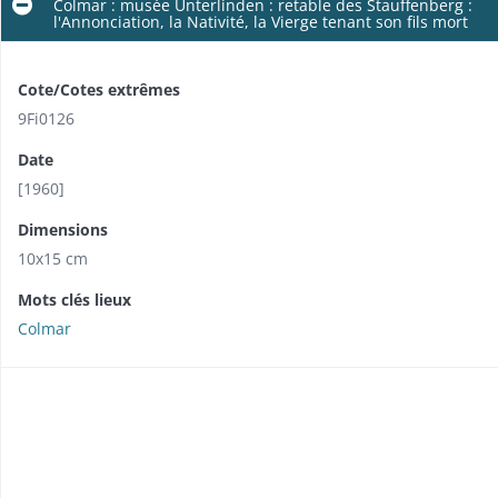
Colmar : musée Unterlinden : retable des Stauffenberg :
l'Annonciation, la Nativité, la Vierge tenant son fils mort
Cote/Cotes extrêmes
9Fi0126
Date
[1960]
Dimensions
10x15 cm
Mots clés lieux
Colmar