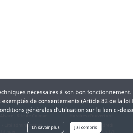
chniques nécessaires à son bon fonctionnement. 
exemptés de consentements (Article 82 de la loi I
nditions générales d’utilisation sur le lien ci-dess
Alsace - Site de Colmar
Horaires d'ouverture
/ Cité administrative
Du mardi au vendredi
En savoir plus
J'ai compris
schhauer
en continu de 9h à 17h