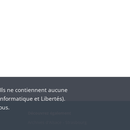
Ils ne contiennent aucune
nformatique et Libertés).
ous.
Découvrez également
Archives d'Alsace - Strasbourg