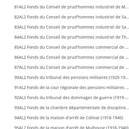
81AL2 Fonds du Conseil de prud'hommes industriel de Mulhouse (1919-1940)
82AL2 Fonds du Conseil de prud'hommes industriel de Saint-Louis/Huningue (19
83AL2 Fonds du Conseil de prud'hommes industriel de Sainte-Marie-aux-Mines (19
84AL2 Fonds du Conseil de prud'hommes industriel de Than
85AL2 Fonds du Conseil de prud'hommes commercial de Colmar (1919-1940)
86AL2 Fonds du Conseil de prud'hommes commercial de Guebwiller
87AL2 Fonds du Conseil de prud'hommes commercial de Mulhouse (1919-1940)
90AL2 Fonds du tribunal des pensions militaires (1920-1940)
91AL2 Fonds de la cour régionale des pensions militaires (1919-1940)
92AL2 Fonds du tribunal des dommages de guerre (1919-1937)
93AL2 Fonds de la chambre départementale de discipline (1919-1940)
94AL2 Fonds de la maison d'arrêt de Colmar (1918-1940)
95AL2 Fonds de la maison d'arrêt de Mulhouse (1918-1940)