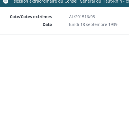
session extraordinaire du Conseil Général du Haut-Rhin -
Cote/Cotes extrêmes
AL/201516/03
Date
lundi 18 septembre 1939
session extraordinaire du Conseil Général du Haut-Rhin - compte rendu de délibérations des commissions réunies
8-1940)
9-1940)
uerre (1924-1973)