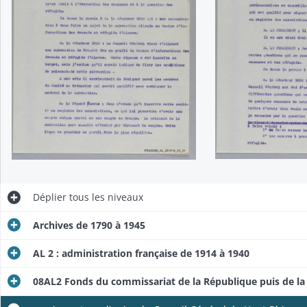
Plan d'évacuation de la population civile ; livret d'évacuation "A"
Plan d'évacuation de la population civile ; livret plan d'évacuation "A", supplément 1
Plan d'évacuation de la population civile ; livret d'évacuation "A", Bétail
Déplier
tous les niveaux
Plan d'évacuation de la population civile ; carte des routes du Haut-Rhin
Archives de 1790 à 1945
AL 2 : administration française de 1914 à 1940
08AL2 Fonds du commissariat de la République puis de la 
n ordinaire du Conseil Général du Haut-Rhin - discours de clôture