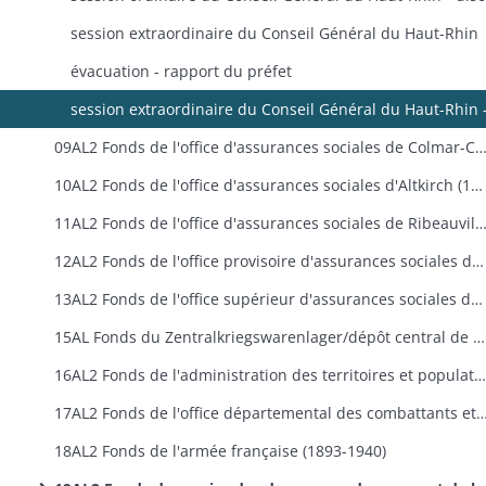
session extraordinaire du Conseil Général du Haut-Rhin
évacuation - rapport du préfet
09AL2 Fonds de l'office d'assurances sociales de Colmar-Campagne (191
10AL2 Fonds de l'office d'assurances sociales d'Altkirch (1918-1939)
11AL2 Fonds de l'office d'assurances sociales de Ribeauvillé (191
12AL2 Fonds de l'office provisoire d'assurances sociales de Saint-Amarin (1916-1918)
13AL2 Fonds de l'office supérieur d'assurances sociales de Mulhouse, chambre détachée de Colmar (1921-1925)
15AL Fonds du Zentralkriegswarenlager/dépôt central de ravitaillement à Colmar (1915-1919)
16AL2 Fonds de l'administration des territoires et populations haut-rhinois sous contrôle de la France (1914-1918)
17AL2 Fonds de l'office départemental des combattants et victimes de la g
18AL2 Fonds de l'armée française (1893-1940)