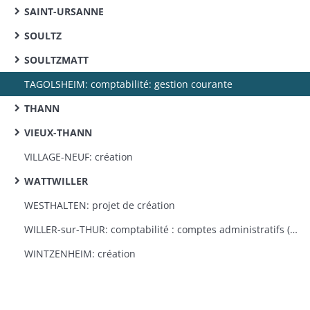
SAINT-URSANNE
SOULTZ
SOULTZMATT
TAGOLSHEIM: comptabilité: gestion courante
THANN
VIEUX-THANN
VILLAGE-NEUF: création
WATTWILLER
WESTHALTEN: projet de création
WILLER-sur-THUR: comptabilité : comptes administratifs (1864-1869); comptes de gestion (1864-1867); budgets (1864-1870)
WINTZENHEIM: création