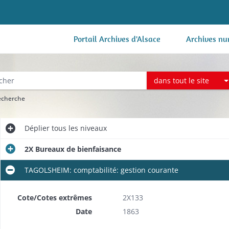
Portail Archives d'Alsace
Archives nu
dans tout le site
recherche
Déplier
tous les niveaux
2X Bureaux de bienfaisance
TAGOLSHEIM: comptabilité: gestion courante
Cote/Cotes extrêmes
2X133
Date
1863